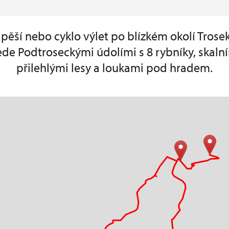
ěší nebo cyklo výlet po blízkém okolí Trosek
de Podtroseckými údolími s 8 rybníky, skaln
přilehlými lesy a loukami pod hradem.