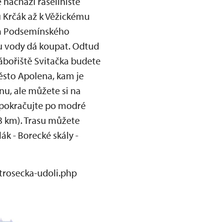
 nachází rašeliniště
u Krčák až k Věžickému
em Podsemínského
du vody dá koupat. Odtud
ábořiště Svitačka budete
ěsto Apolena, kam je
u, ale můžete si na
, pokračujte po modré
(3 km). Trasu můžete
ák - Borecké skály -
trosecka-udoli.php