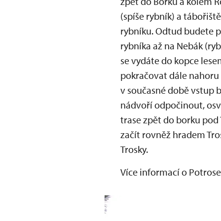
zpět do Borku a kolem Ro
(spíše rybník) a tábořiš
rybníku. Odtud budete p
rybníka až na Nebák (ry
se vydáte do kopce lese
pokračovat dále nahoru 
v současné době vstup b
nádvoří odpočinout, osvě
trase zpět do borku pod 
začít rovněž hradem Tros
Trosky.
Více informací o Potros