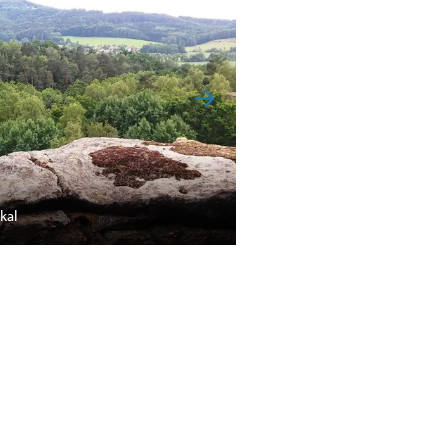
kal
Rokytnický rybník