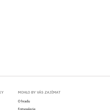
KY
MOHLO BY VÁS ZAJÍMAT
O hradu
Fotogalerie