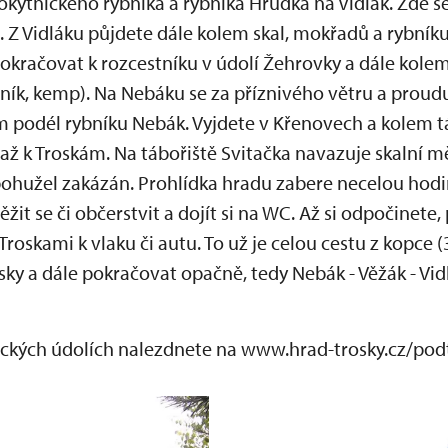
kytnického rybníka a rybníka Hrudka na Vidlák. Zde se
tě. Z Vidláku půjdete dále kolem skal, mokřadů a rybník
okračovat k rozcestníku v údolí Žehrovky a dále kol
bník, kemp). Na Nebáku se za příznivého větru a prou
m podél rybníku Nebák. Vyjdete v Křenovech a kolem t
až k Troskám. Na tábořiště Svitačka navazuje skalní m
ohužel zakázán. Prohlídka hradu zabere necelou hodin
žit se či občerstvit a dojít si na WC. Až si odpočinete
Troskami k vlaku či autu. To už je celou cestu z kopce 
ky a dále pokračovat opačně, tedy Nebák - Věžák - Vidl
eckých údolích nalezdnete na www.hrad-trosky.cz/pod