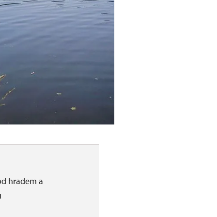
pod hradem a
u