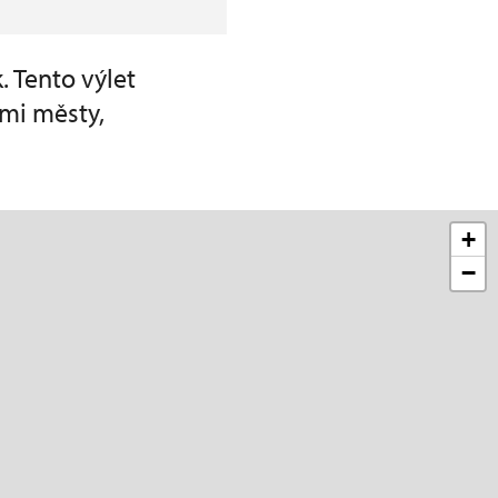
. Tento výlet
ími městy,
+
−