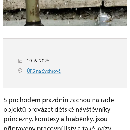
19. 6. 2025
ÚPS na Sychrově
S příchodem prázdnin začnou na řadě
objektů provázet dětské návštěvníky
princezny, komtesy a hraběnky, jsou
připraveny pracovní listy a také kvízy.