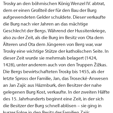
Trosky an den böhmischen König Wenzel IV. abtrat,
dem er einen Großteil der für den Bau der Burg
aufgewendeten Gelder schuldete. Dieser verkaufte
die Burg nach vier Jahren an das mächtige
Geschlecht der Bergs. Während der Hussitenkriege,
also zu der Zeit, als die Burg im Besitz von Ota dem
Älteren und Ota dem Jüngeren von Berg war, war
Trosky eine wichtige Stütze der katholischen Seite. In
dieser Zeit wurde sie mehrmals belagert (1424,
1428), unter anderem auch von den Truppen Žižkas.
Die Bergs bewirtschafteten Trosky bis 1455, als der
letzte Spross der Familie, Jan, das Trosecké-Anwesen
an Jan Zajíc aus Házmburk, den Besitzer der nahe
gelegenen Burg Kost, verkaufte. In der zweiten Hälfte
des 15. Jahrhunderts beginnt eine Zeit, in der sich
die Besitzer der Burg schnell ablösen – sie ging in
kurzer Folge in den Besitz der Familien Zajíc