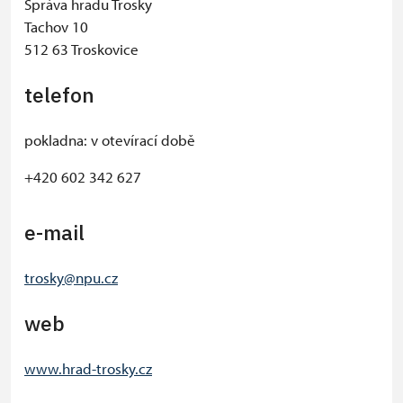
Správa hradu Trosky
Tachov 10
512 63 Troskovice
telefon
pokladna: v otevírací době
+420 602 342 627
e-mail
trosky@npu.cz
web
www.hrad-trosky.
cz