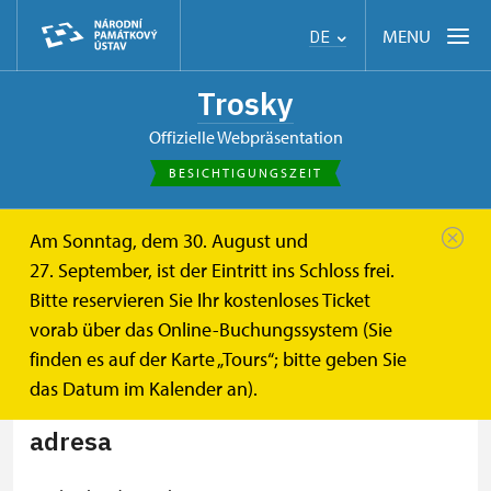
MENU
DE
Trosky
offizielle Webpräsentation
BESICHTIGUNGSZEIT
Am Sonntag, dem 30. August und
de
Besucherinformationen
Kontakt
27. September, ist der Eintritt ins Schloss frei.
Bitte reservieren Sie Ihr kostenloses Ticket
Kontakt
vorab über das Online-Buchungssystem (Sie
finden es auf der Karte „Tours“; bitte geben Sie
das Datum im Kalender an).
adresa
+
−