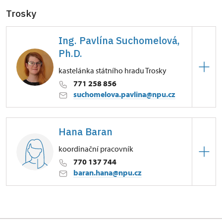
Trosky
Ing. Pavlína Suchomelová,
Ph.D.
kastelánka státního hradu Trosky
771 258 856
suchomelova.pavlina@npu.cz
Hrad Trosky
Hana Baran
Tachov 10/, Troskovice
koordinační pracovník
770 137 744
baran.hana@npu.cz
Hrad Trosky
Tachov 10/, Troskovice