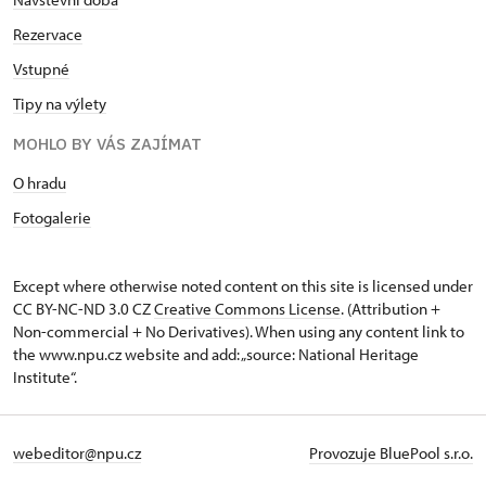
Rezervace
Vstupné
Tipy na výlety
MOHLO BY VÁS ZAJÍMAT
O hradu
Fotogalerie
Except where otherwise noted content on this site is licensed under
CC BY-NC-ND 3.0 CZ
Creative Commons License
. (Attribution +
Non-commercial + No Derivatives). When using any content link to
the www.npu.cz website and add: „source: National Heritage
Institute“.
webeditor@npu.cz
Provozuje BluePool s.r.o.